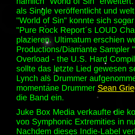
nämlich "World of Sin" erweitert
als Single veröffentlicht und wel
"World of Sin" konnte sich sog
"Pure Rock Report´s LOUD Char
plazieren. Ultimatum erschien w
Productions/Diamante Sampler 
Overload - the U.S. Hard Compila
sollte das letzte Lied gewesen s
Lynch als Drummer aufgenomme
momentane Drummer
Sean Gri
die Band ein.
Juke Box Media verkaufte die k
von Symphonic Extremities in n
Nachdem dieses Indie-Label verk