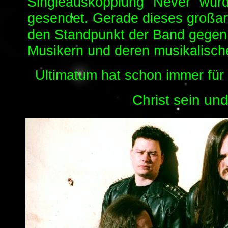
Singleauskopplung "Never" wurd
gesendet. Gerade dieses großart
den Standpunkt der Band gegen
Musikern und deren musikalischer
Ultimatum hat schon immer für
Christ sein und